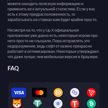
можете находить полезную информацию и
применять ее к актуальной статистике. Если у вас
есть к этому предрасположенность, то
зарабатывать на ставках вам будет крайне просто.
Несмотря на то, что у Up X официальное
приложение уже давно есть, некоторые игроки про
него просто не слышали. Пора исправлять это
недоразумение, ведь софт от казино прекрасно
работает и оптимизирован. Некоторые утверждают,
что даже лучше, чем мобильная версия в браузере.
FAQ