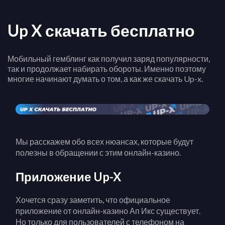
Up X скачать бесплатно
Мобильный гемблинг как получил заряд популярности,
так и продолжает набирать обороты. Именно поэтому
многие начинают думать о том, а как же скачать Up-x.
Мы расскажем обо всех нюансах, которые будут
полезны в обращении с этим онлайн-казино.
Приложение Up-X
Хочется сразу заметить, что официальное
приложение от онлайн-казино Ап Икс существует.
Но только для пользователей с телефоном на