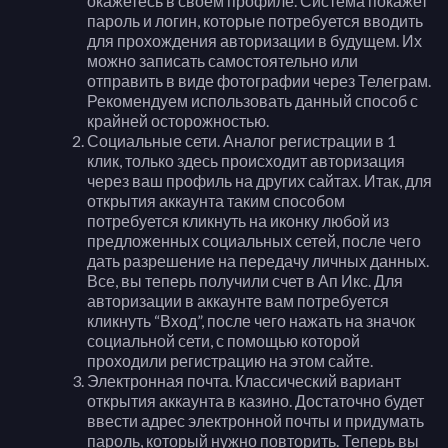
окажетесь в своем профиле. Система покажет
пароль и логин, которые потребуется вводить
для прохождения авторизации в будущем. Их
можно записать самостоятельно или
отправить в виде фотографии через Телеграм.
Рекомендуем использовать данный способ с
крайней осторожностью.
Социальные сети. Аналог регистрации в 1
клик, только здесь происходит авторизация
через ваш профиль на других сайтах. Итак, для
открытия аккаунта таким способом
потребуется кликнуть на иконку любой из
предложенных социальных сетей, после чего
дать разрешение на передачу личных данных.
Все, вы теперь получили счет в Ап Икс. Для
авторизации в аккаунте вам потребуется
кликнуть “Вход”, после чего нажать на значок
социальной сети, с помощью которой
проходили регистрацию на этом сайте.
Электронная почта. Классический вариант
открытия аккаунта в казино. Достаточно будет
ввести адрес электронной почты и придумать
пароль, который нужно повторить. Теперь вы