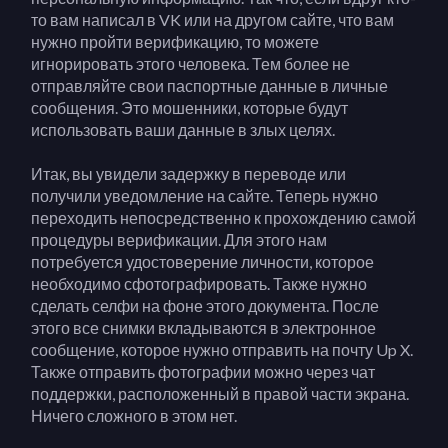
то вам написал в VK или на другом сайте, что вам
нужно пройти верификацию, то можете
игнорировать этого человека. Тем более не
отправляйте свои паспортные данные в личные
сообщения. Это мошенники, которые будут
использовать ваши данные в злых целях.
Итак, вы увидели задержку в переводе или
получили уведомление на сайте. Теперь нужно
переходить непосредственно к прохождению самой
процедуры верификации. Для этого нам
потребуется удостоверение личности, которое
необходимо сфотографировать. Также нужно
сделать селфи на фоне этого документа. После
этого все снимки вкладываются в электронное
сообщение, которое нужно отправить на почту Up X.
Также отправить фотографии можно через чат
поддержки, расположенный в правой части экрана.
Ничего сложного в этом нет.