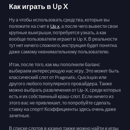
Как играть в Up X
Ну а чтобы использовать средства, которые вы
положите на счет в
Up x
, а после чего вывести свои
крупные выигрыши, потребуется узнать, а как
вообще пользователи играют в Up X. В реальности
тут нет ничего сложного, инструкция будет понятна
даже самому невнимательному пользователю.
Итак, после того, как мы пополнили баланс
выбираем интересующую нас игру. Это может быть
классический слот от Pragmatic, Quickspin или
другого любого популярного провайдера. Также
можно выбрать развлечения от Up-X, среди которых
есть и их собственный краш-слот. Если ничего из
этого вас не привлекает, то попробуйте сделать
ставку на спорт! Коэффициенты здесь очень даже
зачетные.
В списке слотов в казино также можно найти и игры