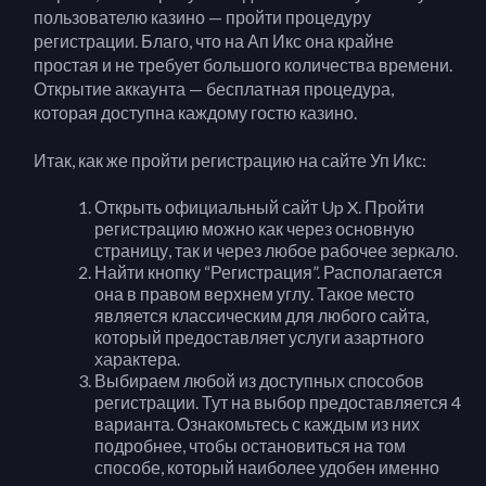
пользователю казино — пройти процедуру
регистрации. Благо, что на Ап Икс она крайне
простая и не требует большого количества времени.
Открытие аккаунта — бесплатная процедура,
которая доступна каждому гостю казино.
Итак, как же пройти регистрацию на сайте Уп Икс:
Открыть официальный сайт Up X. Пройти
регистрацию можно как через основную
страницу, так и через любое рабочее зеркало.
Найти кнопку “Регистрация”. Располагается
она в правом верхнем углу. Такое место
является классическим для любого сайта,
который предоставляет услуги азартного
характера.
Выбираем любой из доступных способов
регистрации. Тут на выбор предоставляется 4
варианта. Ознакомьтесь с каждым из них
подробнее, чтобы остановиться на том
способе, который наиболее удобен именно