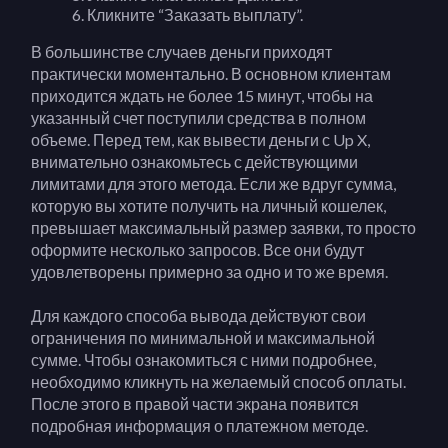
Кликните “Заказать выплату”.
В большинстве случаев деньги приходят
практически моментально. В основном клиентам
приходится ждать не более 15 минут, чтобы на
указанный счет поступили средства в полном
объеме. Перед тем, как вывести деньги с Up X,
внимательно ознакомьтесь с действующими
лимитами для этого метода. Если же вдруг сумма,
которую вы хотите получить на личный кошелек,
превышает максимальный размер заявки, то просто
оформите несколько запросов. Все они будут
удовлетворены примерно за одно и то же время.
Для каждого способа вывода действуют свои
ограничения по минимальной и максимальной
сумме. Чтобы ознакомиться с ними подробнее,
необходимо кликнуть на желаемый способ оплаты.
После этого в правой части экрана появится
подробная информация о платежном методе.