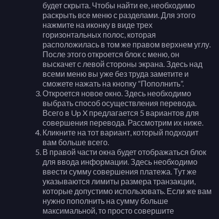
будет скрыта. Чтобы найти ее, необходимо
раскрыть все меню с разделами. Для этого
нажмите на иконку в виде трех
горизонтальных полос, которая
расположилась в том же правом верхнем углу.
После этого откроется блок с меню, он
выскачет с левой стороны экрана. Здесь над
всеми меню вы уже без труда заметите и
сможете нажать на кнопку “Пополнить”.
Откроется новое окно. Здесь необходимо
выбрать способ осуществления перевода.
Всего в Up X предлагается 5 вариантов для
совершения перевода. Рассмотрим их ниже.
Кликните на тот вариант, который подходит
вам больше всего.
В правой части окна будет отображаться блок
для ввода информации. Здесь необходимо
ввести сумму совершения платежа. Тут же
указываются лимиты размера транзакции,
которые допустимо использовать. Если же вам
нужно пополнить на сумму больше
максимальной, то просто совершите