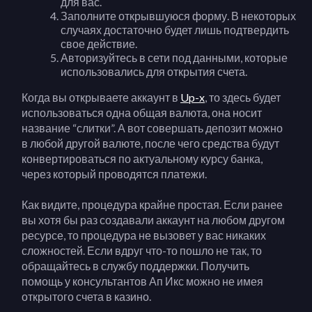
для вас.
Заполните открывшуюся форму. В некоторых
случаях достаточно будет лишь подтвердить
свое действие.
Авторизуйтесь в сети под данными, которые
использовались для открытия счета.
Когда вы открываете аккаунт в
Up-x
, то здесь будет
использоваться одна общая валюта, она носит
название “слитки”. А вот совершать депозит можно
в любой другой валюте, после чего средства будут
конвертироваться по актуальному курсу банка,
через который проводятся платежи.
Как видите, процедура крайне простая. Если ранее
вы хотя бы раз создавали аккаунт на любом другом
ресурсе, то процедура не вызовет у вас никаких
сложностей. Если вдруг что-то пошло не так, то
обращайтесь в службу поддержки. Получить
помощь у консультантов Ап Икс можно не имея
открытого счета в казино.