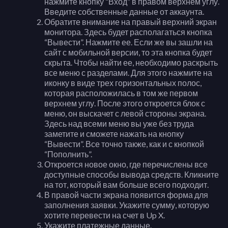
нажмите кнопку “Вход” в правом верхнем углу.
Введите собственные данные от аккаунта.
Обратите внимание на правый верхний экран
монитора. Здесь будет располагаться кнопка
“Вывести”. Нажмите ее. Если же вы зашли на
сайт с мобильной версии, то эта кнопка будет
скрыта. Чтобы найти ее, необходимо раскрыть
все меню с разделами. Для этого нажмите на
иконку в виде трех горизонтальных полос,
которая расположилась в том же первом
верхнем углу. После этого откроется блок с
меню, он выскачет с левой стороны экрана.
Здесь над всеми меню вы уже без труда
заметите и сможете нажать на кнопку
“Вывести”. Все точно также, как и с кнопкой
“Пополнить”.
Откроется новое окно, где перечислены все
доступные способы вывода средств. Кликните
на тот, который вам больше всего подходит.
В правой части экрана появится форма для
заполнения заявки. Укажите сумму, которую
хотите перевести на счет в Up X.
Укажите платежные данные.