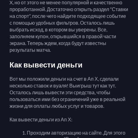
X, но от этого не менее популярной и качественно
проработанной. Достаточно открыть раздел “Ставки
на спорт”, после чего найдите подходящее событие
с помощью удобных фильтров. Осталось лишь
выбрать исход, в котором вы уверены. Все,
заполняем купон, открывшийся в правой части
экрана. Теперь ждем, когда будут известны
результаты матча.
Как вывести деньги
Вот мы положили деньги на счет в Ап Х, сделали
несколько ставок и вуаля! Выигрыш тут как тут.
Осталось лишь вывести эти средства, чтобы
пользоваться ими без ограничений уже в реальной
жизни для оплаты любых услуг и товаров.
Как вывести деньги из Ап Х:
Проходим авторизацию на сайте. Для этого